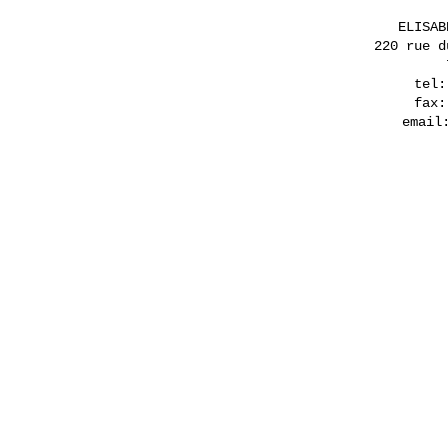
ELISAB
220 rue d
tel:
fax:
emai